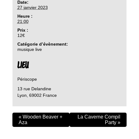
Date:
27 janvier 2023
Heure :
21:00
Prix :
12€
Catégorie d’évènement:
musique live
LIEU
Périscope
13 rue Delandine
Lyon
,
69002
France
«
Wooden Beaver +
La Caverne Compil
Aza
Party
»