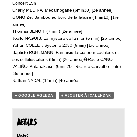
Concert 19h
Charly MEDINA, Mecarnogane (6min30) [2e année]
GONG Ze, Bambou au bord de la falaise (4min10) [1re
année]
Thomas BENOIT (7 min) [2e année]
Joelle NAGUIB, Le mystère de la mer (5 min) [2e année]
Yohan COLLET, Système 2080 (5min) [1re année]
Baptiste RUHLMANN, Fantaisie farcie pour cochlées et
ses cellules ciliées (8min) [2e année]�Rocío CANO
VALIÑO, Antanáklasi I (6min20 ; Ricardo Carvalho, flûte)
[3e année]
Nathan NADAL (14min) [4e année]
+ GOOGLE AGENDA
+ AJOUTER À ICALENDAR
DETAILS
Date: