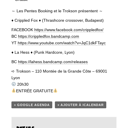
～ Les Pentes Booking et le Trokson présentent ～
♦ Crippled Fox ♦ (Thrashcore crossover, Budapest)
FACEBOOK
https://www.facebook.com/crippledfox/
BC
https://crippledfox.bandcamp.com
YT
https://www.youtube.com/watch?v=JqC1dkFTayc
♦ La Hess ♦ (Punk Hardcore, Lyon)
BC
https://lahess.bandcamp.com/releases
➪ Trokson – 110 Montée de la Grande Côte – 69001
Lyon
20h30
ENTRÉE GRATUITE
+ GOOGLE AGENDA
+ AJOUTER À ICALENDAR