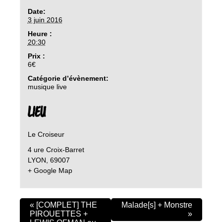
Date:
3 juin 2016
Heure :
20:30
Prix :
6€
Catégorie d’évènement:
musique live
LIEU
Le Croiseur
4 ure Croix-Barret
LYON
,
69007
+ Google Map
«
[COMPLET] THE
Malade[s] + Monstre
PIROUETTES +
»