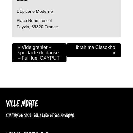
L’Épicerie Moderne
Place René Lescot
Feyzin
,
69320
France
«
Vide grenier +
Ibrahima Cissokho
spectacle de danse
»
– Full fuel OXYPUT
VILLE MORTE
CULTURE EN SOUS-SOL À LYON ET SES ENVIRONS