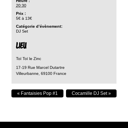
Heure :
20:30
Prix :
5€ à 13€
Catégorie d’évènement:
DJ Set
LIEU
Toï Toï le Zinc
17-19 Rue Marcel Dutartre
Villeurbanne
,
69100
France
«
Fantaisies Pop #1
Cocamille DJ Set
»