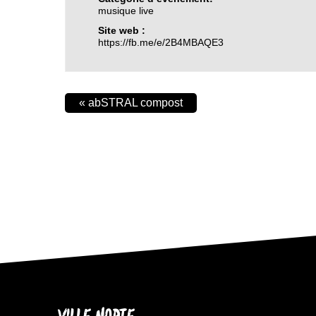
musique live
Site web :
https://fb.me/e/2B4MBAQE3
«
abSTRAL compost