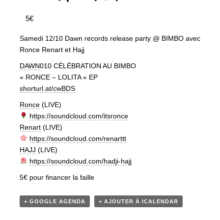
5€
Samedi 12/10 Dawn records release party @ BIMBO avec
Ronce Renart et Hajj
DAWN
010 CÉLÉBRATION AU BIMBO
« RONCE – LOLITA « EP
shorturl.at/cwBDS
Ronce
(LIVE)
https://soundcloud.com/itsronce
Renart
(LIVE)
https://soundcloud.com/renarttt
HAJJ
(LIVE)
https://soundcloud.com/hadji-hajj
5€ pour financer la faille
+ GOOGLE AGENDA
+ AJOUTER À ICALENDAR