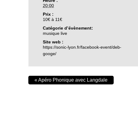
Heure :
20:00
Prix :
10€ à 11€
Catégorie d’évènement:
musique live
Site web :
https://sonic-lyon.fr/facebook-event/deb-
googe/
«
Apéro Phonique avec Langdale