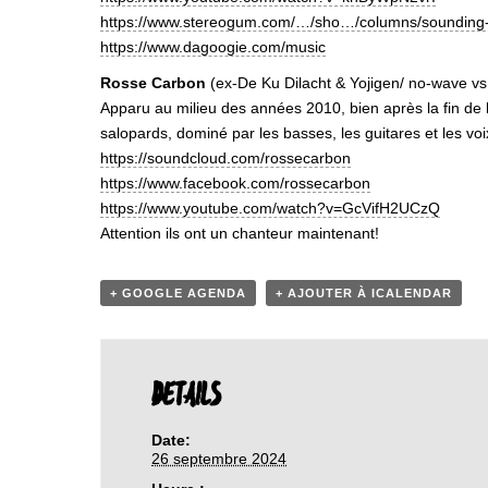
https://www.stereogum.com/…/sho…/columns/sounding
https://www.dagoogie.com/music
Rosse Carbon
(ex-De Ku Dilacht & Yojigen/ no-wave vs
Apparu au milieu des années 2010, bien après la fin de
salopards, dominé par les basses, les guitares et les voi
https://soundcloud.com/rossecarbon
https://www.facebook.com/rossecarbon
https://www.youtube.com/watch?v=GcVifH2UCzQ
Attention ils ont un chanteur maintenant!
+ GOOGLE AGENDA
+ AJOUTER À ICALENDAR
DETAILS
Date:
26 septembre 2024