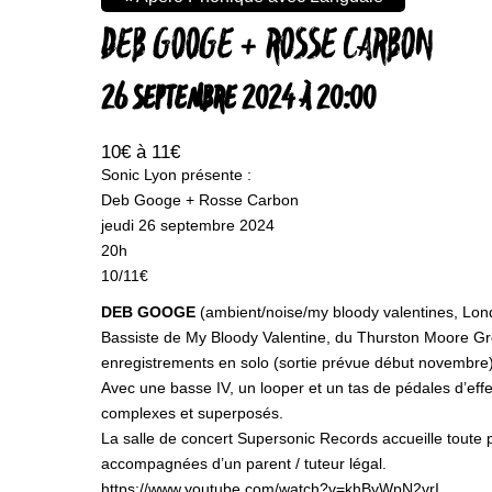
DEB GOOGE + ROSSE CARBON
26 SEPTEMBRE 2024 À 20:00
10€ à 11€
Sonic Lyon présente :
Deb Googe + Rosse Carbon
jeudi 26 septembre 2024
20h
10/11€
DEB GOOGE
(ambient/noise/my bloody valentines, Lon
Bassiste de My Bloody Valentine, du Thurston Moore Gro
enregistrements en solo (sortie prévue début novembre)
Avec une basse IV, un looper et un tas de pédales d’eff
complexes et superposés.
La salle de concert Supersonic Records accueille toute p
accompagnées d’un parent / tuteur légal.​
https://www.youtube.com/watch?v=khByWpN2vrI