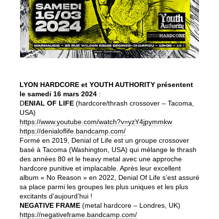
LYON HARDCORE et YOUTH AUTHORITY présentent
le samedi 16 mars 2024
:
D
ENIAL OF LIFE
(hardcore/thrash crossover – Tacoma,
USA)
https://www.youtube.com/watch?v=yzY4jpymmkw
https://denialoflife.bandcamp.com/
Formé en 2019, Denial of Life est un groupe crossover
basé à Tacoma (Washington, USA) qui mélange le thrash
des années 80 et le heavy metal avec une approche
hardcore punitive et implacable. Après leur excellent
album « No Reason » en 2022, Denial Of Life s’est assuré
sa place parmi les groupes les plus uniques et les plus
excitants d’aujourd’hui !
NEGATIVE FRAME
(metal hardcore – Londres, UK)
https://negativeframe.bandcamp.com/