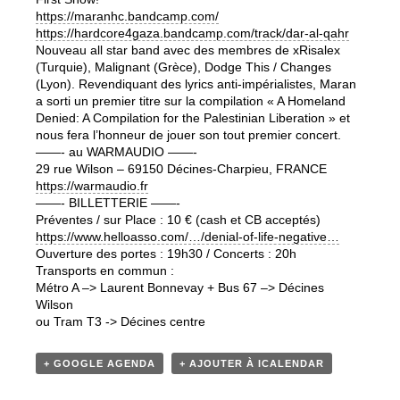
https://maranhc.bandcamp.com/
https://hardcore4gaza.bandcamp.com/track/dar-al-qahr
Nouveau all star band avec des membres de xRisalex
(Turquie), Malignant (Grèce), Dodge This / Changes
(Lyon). Revendiquant des lyrics anti-impérialistes, Maran
a sorti un premier titre sur la compilation « A Homeland
Denied: A Compilation for the Palestinian Liberation » et
nous fera l’honneur de jouer son tout premier concert.
——- au WARMAUDIO ——-
29 rue Wilson – 69150 Décines-Charpieu, FRANCE
https://warmaudio.fr
——- BILLETTERIE ——-
Préventes / sur Place : 10 € (cash et CB acceptés)
https://www.helloasso.com/…/denial-of-life-negative…
Ouverture des portes : 19h30 / Concerts : 20h
Transports en commun :
Métro A –> Laurent Bonnevay + Bus 67 –> Décines
Wilson
ou Tram T3 -> Décines centre
+ GOOGLE AGENDA
+ AJOUTER À ICALENDAR