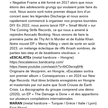
« Negative Frame a été formé en 2017 alors que nous
étions des adolescents grungy qui voulaient juste faire du
rock. Nous avons sorti notre premier disque lors d’un
concert avec les légendes Discharge et nous avons
rapidement commencé à organiser nos propres tournées
DIY. En 2022, nous avons lancé l’EP « Small World » sur
The Coming Strife Records, ce qui nous a amené à
rejoindre Avocado Booking. Nous venons de faire la
première partie de Thy Art Is Murder et de Kublai Khan.
Notre nouvel EP « Mercy Killing » vient de sortir en août
2023, un mélange éclectique de riffs thrash sombres, de
parties two-step et de beatdowns viscéraux. »
xESCALATEx
(metal hardcore – Hongrie)
https://escalatexvx.bandcamp.com/
https://www.youtube.com/watch?v=6tC0erxq6Hk
Originaire de Veszprém, en Hongrie, xEscalatex sortira
son premier album « Consequences » en 2024 sur New
Age Records. Huit titres brûlants enregistrés en Hongrie
et masterisés par nul autre que Scott Crouse de Earth
Crisis. La discographie du groupe comprend une démo
(2020), un EP « The Damage is Done » et des apparitions
sur plusieurs compilations internationales.
MARAN
(metal hardcore – Turquie / Grèce / Italie / Lyon)
First Show!