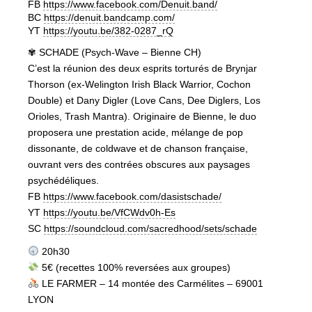
FB
https://www.facebook.com/Denuit.band/
BC
https://denuit.bandcamp.com/
YT
https://youtu.be/382-0287_rQ
✾ SCHADE (Psych-Wave – Bienne CH)
C’est la réunion des deux esprits torturés de Brynjar
Thorson (ex-Welington Irish Black Warrior, Cochon
Double) et Dany Digler (Love Cans, Dee Diglers, Los
Orioles, Trash Mantra). Originaire de Bienne, le duo
proposera une prestation acide, mélange de pop
dissonante, de coldwave et de chanson française,
ouvrant vers des contrées obscures aux paysages
psychédéliques.
FB
https://www.facebook.com/dasistschade/
YT
https://youtu.be/VfCWdv0h-Es
SC
https://soundcloud.com/sacredhood/sets/schade
20h30
5€ (recettes 100% reversées aux groupes)
‍ LE FARMER – 14 montée des Carmélites – 69001
LYON