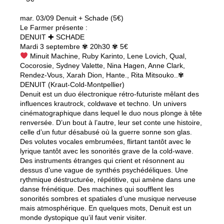
mar. 03/09 Denuit + Schade (5€)
Le Farmer présente :
DENUIT ✚ SCHADE
Mardi 3 septembre ✾ 20h30 ✾ 5€
Minuit Machine, Ruby Karinto, Lene Lovich, Qual,
Cocorosie, Sydney Valette, Nina Hagen, Anne Clark,
Rendez-Vous, Xarah Dion, Hante., Rita Mitsouko..✾
DENUIT (Kraut-Cold-Montpellier)
Denuit est un duo électronique rétro-futuriste mêlant des
influences krautrock, coldwave et techno. Un univers
cinématographique dans lequel le duo nous plonge à tête
renversée. D’un bout à l’autre, leur set conte une histoire,
celle d’un futur désabusé où la guerre sonne son glas.
Des volutes vocales embrumées, flirtant tantôt avec le
lyrique tantôt avec les sonorités grave de la cold-wave.
Des instruments étranges qui crient et résonnent au
dessus d’une vague de synthés psychédéliques. Une
rythmique déstructurée, répétitive, qui amène dans une
danse frénétique. Des machines qui soufflent les
sonorités sombres et spatiales d’une musique nerveuse
mais atmosphérique. En quelques mots, Denuit est un
monde dystopique qu’il faut venir visiter.