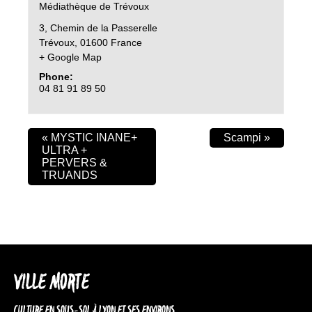
Médiathèque de Trévoux
3, Chemin de la Passerelle
Trévoux
,
01600
France
+ Google Map
Phone:
04 81 91 89 50
«
MYSTIC INANE+
Scampi
»
ULTRA +
PERVERS &
TRUANDS
VILLE MORTE
CULTURE EN SOUS-SOL À LYON ET SES ENVIRONS