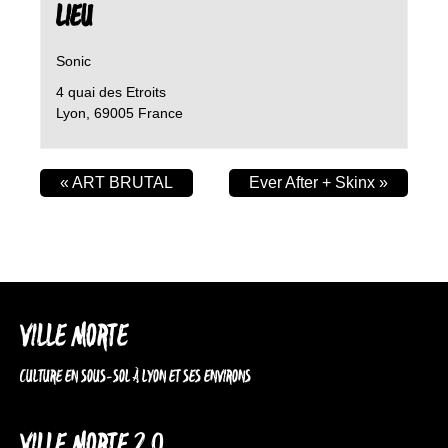
LIEU
Sonic
4 quai des Etroits
Lyon
,
69005
France
«
ART BRUTAL
Ever After + Skinx
»
VILLE MORTE
CULTURE EN SOUS-SOL À LYON ET SES ENVIRONS
VILLE MORTE 2.0