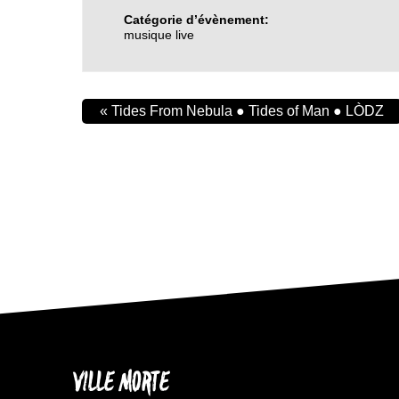
Catégorie d’évènement:
musique live
«
Tides From Nebula ● Tides of Man ● LÒDZ
VILLE MORTE