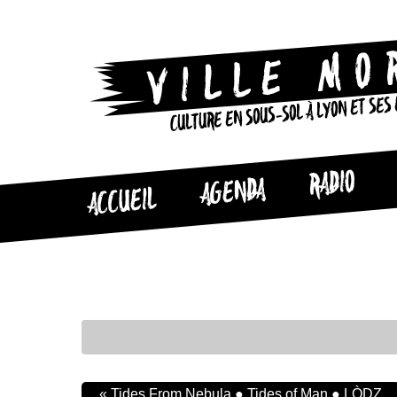
CULTURE EN SOUS-SOL À LYON ET SES
RADIO
AGENDA
ACCUEIL
«
Tides From Nebula ● Tides of Man ● LÒDZ