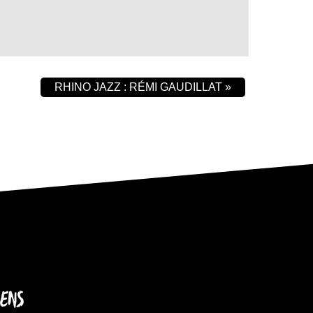
RHINO JAZZ : RÉMI GAUDILLAT
»
IENS