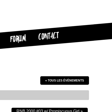
CONTACT
FORUM
« TOUS LES ÉVÈNEMENTS
RNB 2000 #03 w/ Promiscuous Girl
»