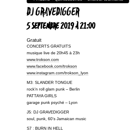
DJ GRAVEDIGGER
5 SEPTEMBRE 2019 À 21:00
Gratuit
CONCERTS GRATUITS
musique live de 20h45 à 23h
www.trokson.com
www.facebook.com/trokson
www.instagram.com/trokson_lyon
M3: SLANDER TONGUE
rock’n roll glam punk – Berlin
PATTAYA GIRLS
garage punk psyché – Lyon
J5: DJ GRAVEDIGGER
soul, punk, 60’s Jamaican music
S7 : BURN IN HELL