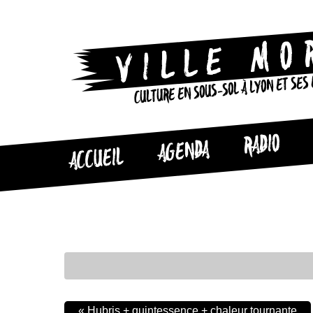
CULTURE EN SOUS-SOL À LYON ET SES
RADIO
AGENDA
ACCUEIL
«
Hubris + quintessence + chaleur tournante