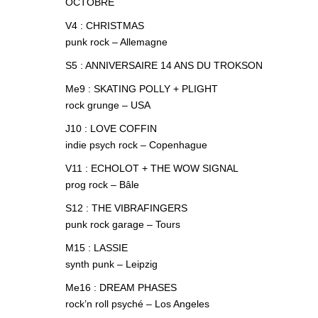
OCTOBRE
V4 : CHRISTMAS
punk rock – Allemagne
S5 : ANNIVERSAIRE 14 ANS DU TROKSON
Me9 : SKATING POLLY + PLIGHT
rock grunge – USA
J10 : LOVE COFFIN
indie psych rock – Copenhague
V11 : ECHOLOT + THE WOW SIGNAL
prog rock – Bâle
S12 : THE VIBRAFINGERS
punk rock garage – Tours
M15 : LASSIE
synth punk – Leipzig
Me16 : DREAM PHASES
rock’n roll psyché – Los Angeles