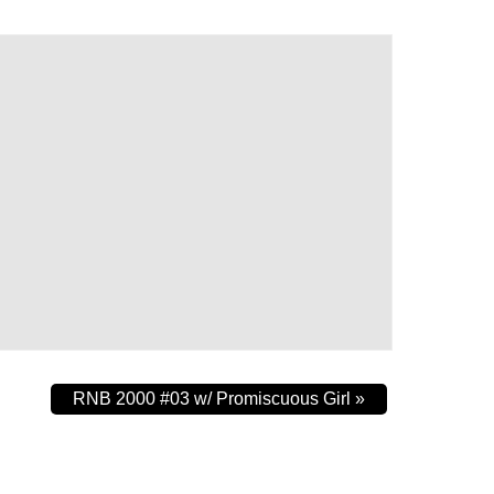
RNB 2000 #03 w/ Promiscuous Girl
»