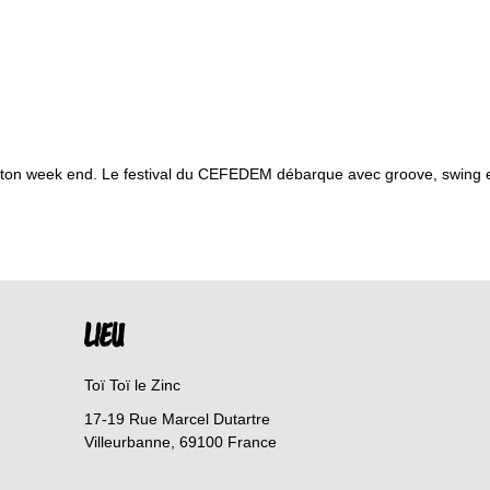
 ton week end. Le festival du CEFEDEM débarque avec groove, swing et
LIEU
Toï Toï le Zinc
17-19 Rue Marcel Dutartre
Villeurbanne
,
69100
France