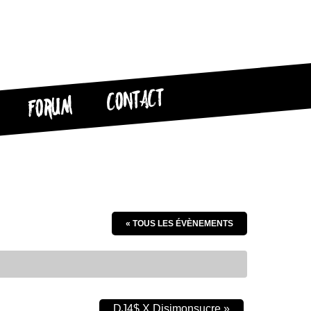
CONTACT
FORUM
« TOUS LES ÉVÈNEMENTS
DJ4$ X Djsimonsucre
»