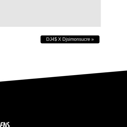
DJ4$ X Djsimonsucre
»
IENS