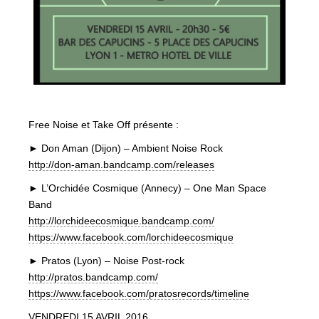
Free Noise et Take Off présente :
► Don Aman (Dijon) – Ambient Noise Rock
http://
don-aman.bandcamp.com/
releases
► L’Orchidée Cosmique (Annecy) – One Man Space
Band
http://
lorchideecosmique.bandcamp.
com/
https://www.facebook.com/
lorchideecosmique
► Pratos (Lyon) – Noise Post-rock
http://
pratos.bandcamp.com/
https://www.facebook.com/
pratosrecords/timeline
VENDREDI 15 AVRIL 2016