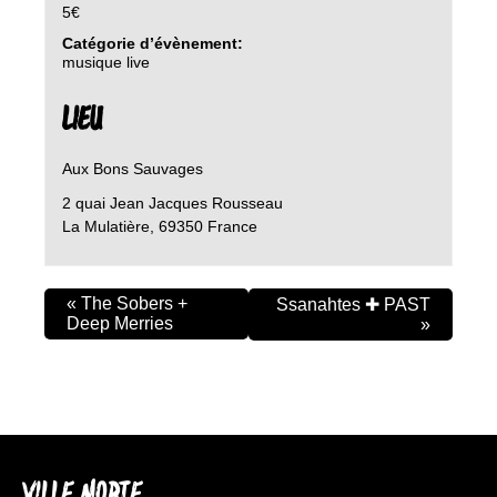
5€
Catégorie d’évènement:
musique live
LIEU
Aux Bons Sauvages
2 quai Jean Jacques Rousseau
La Mulatière
,
69350
France
«
The Sobers +
Ssanahtes ✚ PAST
Deep Merries
»
VILLE MORTE