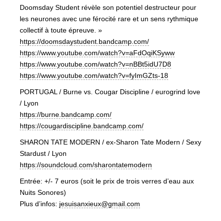
Doomsday Student révèle son potentiel destructeur pour
les neurones avec une férocité rare et un sens rythmique
collectif à toute épreuve. »
https://doomsdaystudent.
bandcamp.com/
https://www.youtube.com/watch?
v=aFdOqiKSyww
https://www.youtube.com/watch?
v=nBBt5idU7D8
https://www.youtube.com/watch?
v=fyImGZts-18
PORTUGAL / Burne vs. Cougar Discipline / eurogrind love
/ Lyon
https://burne.bandcamp.com/
https://cougardiscipline.
bandcamp.com/
SHARON TATE MODERN / ex-Sharon Tate Modern / Sexy
Stardust / Lyon
https://soundcloud.com/
sharontatemodern
Entrée: +/- 7 euros (soit le prix de trois verres d’eau aux
Nuits Sonores)
Plus d’infos:
jesuisanxieux@gmail.com