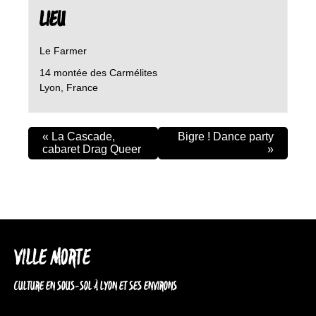
LIEU
Le Farmer
14 montée des Carmélites
Lyon
,
France
«
La Cascade,
Bigre ! Dance party
cabaret Drag Queer
»
VILLE MORTE
CULTURE EN SOUS-SOL À LYON ET SES ENVIRONS