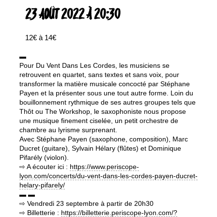
23 AOÛT 2022 À 20:30
12€ à 14€
▬
Pour Du Vent Dans Les Cordes, les musiciens se
retrouvent en quartet, sans textes et sans voix, pour
transformer la matière musicale concocté par Stéphane
Payen et la présenter sous une tout autre forme. Loin du
bouillonnement rythmique de ses autres groupes tels que
Thôt ou The Workshop, le saxophoniste nous propose
une musique finement ciselée, un petit orchestre de
chambre au lyrisme surprenant.
Avec Stéphane Payen (saxophone, composition), Marc
Ducret (guitare), Sylvain Hélary (flûtes) et Dominique
Pifarély (violon).
⇨ A écouter ici :
https://www.periscope-
lyon.com/concerts/du-vent-dans-les-cordes-payen-ducret-
helary-pifarely/
▬ ▬
⇨ Vendredi 23 septembre à partir de 20h30
⇨ Billetterie :
https://billetterie.periscope-lyon.com/?