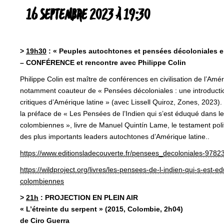
16 SEPTEMBRE 2023 À 19:30
>
19h30
:
« Peuples autochtones et pensées décoloniales e
– CONFÉRENCE et rencontre avec Philippe Colin
Philippe Colin est maître de conférences en civilisation de l’Améri
notamment coauteur de « Pensées décoloniales : une introducti
critiques d’Amérique latine » (avec Lissell Quiroz, Zones, 2023).
la préface de « Les Pensées de l’Indien qui s’est éduqué dans le
colombiennes », livre de Manuel Quintín Lame, le testament poli
des plus importants leaders autochtones d’Amérique latine..
https://www.
editionsladecouverte.fr/
pensees_decoloniales-
9782
https://wildproject.org/
livres/les-pensees-de-l-
indien-qui-s-est-e
colombiennes
>
21h
:
PROJECTION EN PLEIN AIR
« L’étreinte du serpent » (2015, Colombie, 2h04)
de Ciro Guerra