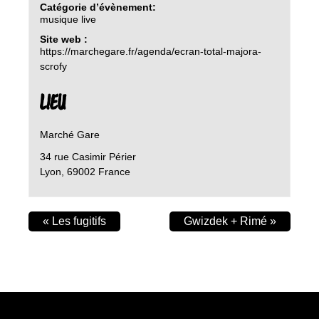
Catégorie d’évènement:
musique live
Site web :
https://marchegare.fr/agenda/ecran-total-majora-
scrofy
LIEU
Marché Gare
34 rue Casimir Périer
Lyon
,
69002
France
«
Les fugitifs
Gwizdek + Rimé
»