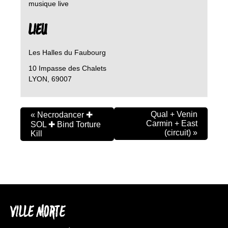
musique live
LIEU
Les Halles du Faubourg
10 Impasse des Chalets
LYON
,
69007
Qual + Venin
«
Necrodancer ✚
Carmin + East
SOL ✚ Bind Torture
(circuit)
»
Kill
VILLE MORTE