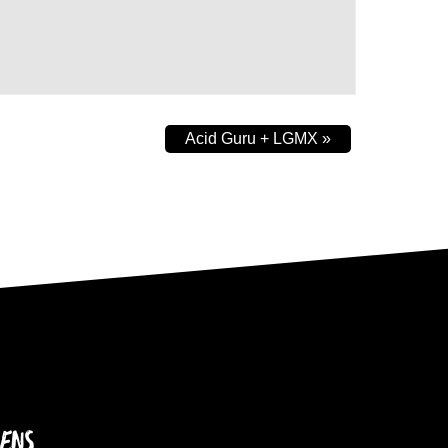
Acid Guru + LGMX
»
IENS