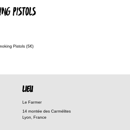
NG PISTOLS
moking Pistols (5€)
LIEU
Le Farmer
14 montée des Carmélites
Lyon
,
France