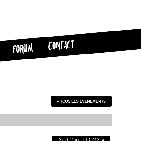
CONTACT
FORUM
« TOUS LES ÉVÈNEMENTS
Acid Guru + LGMX
»