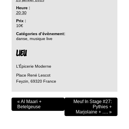
Heure :
20:30
Prix :
10€
Catégories d’évènement:
danse
,
musique live
LIEU
L’Épicerie Moderne
Place René Lescot
Feyzin
,
69320
France
«
Al Maari +
Meuf In Stage #27:
Betelgeuse
Pythies +
Marjolaine + ….
»