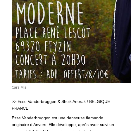
Cara Mia
>>
Esse Vanderbruggen
&
Sheik Anorak
/ BELGIQUE –
FRANCE
Esse Vanderbruggen est une danseuse flamande
originaire d’Anvers. Elle développe, après avoir suivi un