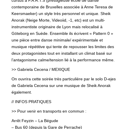
cursus à P.A.R.T.S (prestigieuse école de danse
contemporaine de Bruxelles associée à Anne Teresa de
Keersmaeker) un style très personnel et unique. Sheik
Anorak (Neige Morte, Videoiid, -1, etc) est un multi-
instrumentiste originaire de Lyon mais relocalisé à
Göteborg en Suède. Ensemble ils écrivent « Pattern 0 »
une pièce entre danse minimale/ expérimentale et
musique répétitive qui tente de repousser les limites des
deux protagonistes tout en installant un climat basé sur
l’antagonisme calme/tension lié à la performance même.
>> Gabriela Cecena / MEXIQUE
On ouvrira cette soirée très particulière par le solo D-ejes
de Gabriela Cecena sur une musique de Sheik Anorak
également.
// INFOS PRATIQUES
>> Pour venir en transports en commun :
Arrêt Feyzin – La Bégude
– Bus 60 (depuis la Gare de Perrache)