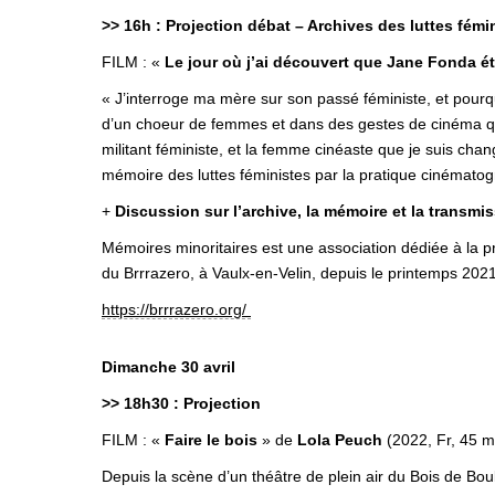
>> 16h : Projection débat – Archives des luttes fémi
FILM : «
Le jour où j’ai découvert que Jane Fonda ét
«
J’interroge ma mère sur son passé féministe, et pourqu
d’un choeur de femmes et dans des gestes de cinéma q
militant féministe, et la femme cinéaste que je suis chan
mémoire des luttes féministes par la pratique cinématog
+
Discussion sur l’archive, la mémoire et la transmis
Mémoires minoritaires est une association dédiée à la p
du Brrrazero, à Vaulx-en-Velin, depuis le printemps 2021
https://brrrazero.org/
Dimanche 30 avril
>> 18h30 : Projection
FILM : «
Faire le bois
» de
Lola Peuch
(2022, Fr, 45 m
Depuis la scène d’un théâtre de plein air du Bois de Bou