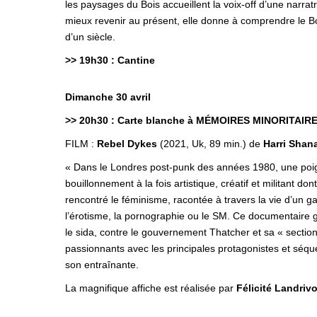
les paysages du Bois accueillent la voix-off d’une narra
mieux revenir au présent, elle donne à comprendre le B
d’un siècle.
>> 19h30 : Cantine
Dimanche 30 avril
>> 20h30 : Carte blanche à MÉMOIRES MINORITAIR
FILM :
Rebel Dykes
(2021, Uk, 89 min.) de
Harri Shana
« Dans le Londres post-punk des années 1980, une poigné
bouillonnement à la fois artistique, créatif et militant d
rencontré le féminisme, racontée à travers la vie d’un g
l’érotisme, la pornographie ou le SM. Ce documentaire g
le sida, contre le gouvernement Thatcher et sa « section
passionnants avec les principales protagonistes et séq
son entraînante.
La magnifique affiche est réalisée par
Félicité Landriv