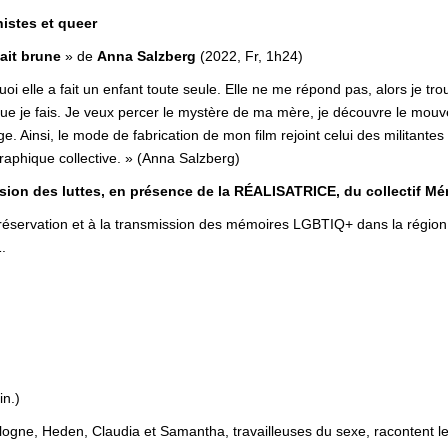
nistes et queer
ait brune
» de
Anna Salzberg
(2022, Fr, 1h24)
oi elle a fait un enfant toute seule. Elle ne me répond pas, alors je tr
ue je fais. Je veux percer le mystère de ma mère, je découvre le m
ge. Ainsi, le mode de fabrication de mon film rejoint celui des militant
raphique collective.
» (Anna Salzberg)
sion des luttes
, en présence de la RÉALISATRICE, du collectif Mém
réservation et à la transmission des mémoires LGBTIQ+ dans la région d
.
in.)
logne, Heden, Claudia et Samantha, travailleuses du sexe, racontent le B