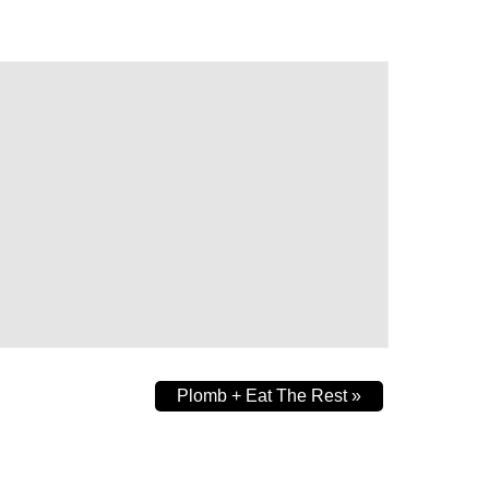
Plomb + Eat The Rest
»