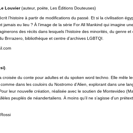
Le Louvier
(auteur, poète, Les Éditions Douteuses)
rit l’histoire à partir de modifications du passé. Et si la civilisation é
t jamais eu lieu ? À l’image de la série For All Mankind qui imagine un
aginerons des récits dans lesquels l’histoire des minorités, du genre et 
 du Brrrazero, bibliothèque et centre d’archives LGBTQI.
il.com
si)
.
 croisée du conte pour adultes et du spoken word techno. Elle mêle le
comme dans les couloirs du Nostromo d’Alien, explorant dans une langue
 Pour leur nouvelle création, réalisée avec le soutien de Montevideo (Ma
èles peuplés de néandertaliens. À moins qu’il ne s’agisse d’un prétext
 Rossi