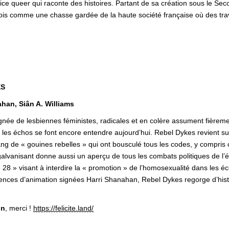
trice queer qui raconte des histoires. Partant de sa création sous le Se
ois comme une chasse gardée de la haute société française où des trava
ES
han, Siân A. Williams
e de lesbiennes féministes, radicales et en colère assument fièrement 
ont les échos se font encore entendre aujourd’hui. Rebel Dykes revient su
ang de « gouines rebelles » qui ont bousculé tous les codes, y compris 
alvanisant donne aussi un aperçu de tous les combats politiques de l’é
 28 » visant à interdire la « promotion » de l’homosexualité dans les éc
uences d’animation signées Harri Shanahan, Rebel Dykes regorge d’hist
on
, merci !
https://felicite.land/