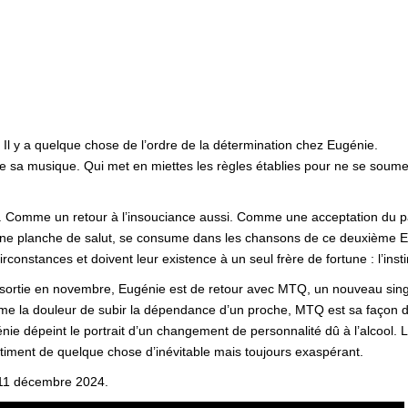
. Il y a quelque chose de l’ordre de la détermination chez Eugénie.
e sa musique. Qui met en miettes les règles établies pour ne se soumett
. Comme un retour à l’insouciance aussi. Comme une acceptation du 
 une planche de salut, se consume dans les chansons de ce deuxième EP
rconstances et doivent leur existence à un seul frère de fortune : l’insti
ortie en novembre, Eugénie est de retour avec MTQ, un nouveau single
e la douleur de subir la dépendance d’un proche, MTQ est sa façon d’e
génie dépeint le portrait d’un changement de personnalité dû à l’alcool
ntiment de quelque chose d’inévitable mais toujours exaspérant.
 11 décembre 2024.