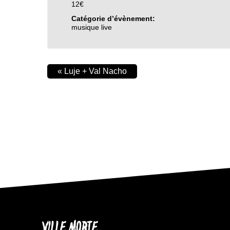
12€
Catégorie d’évènement:
musique live
«
Luje + Val Nacho
VILLE MORTE