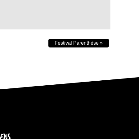
Festival Parenthèse
»
IENS