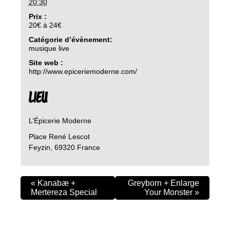
20:30
Prix :
20€ à 24€
Catégorie d’évènement:
musique live
Site web :
http://www.epiceriemoderne.com/
LIEU
L’Épicerie Moderne
Place René Lescot
Feyzin
,
69320
France
«
Kanabæ +
Greyborn + Enlarge
Mertereza Special
Your Monster
»