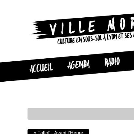
CULTURE EN SOUS-SOL À LYON ET SES
RADIO
AGENDA
ACCUEIL
«
Folloï + Avant l’Heure