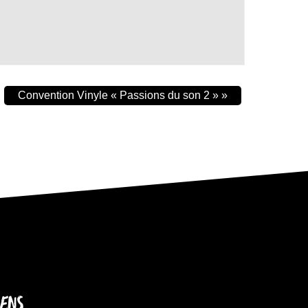
Convention Vinyle « Passions du son 2 »
»
IENS