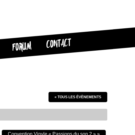
CONTACT
FORUM
« TOUS LES ÉVÈNEMENTS
Convention Vinyle « Passions du son 2 »
»