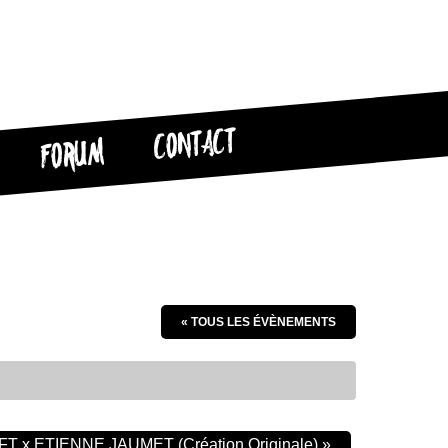
CONTACT
FORUM
« TOUS LES ÉVÈNEMENTS
FT x ETIENNE JAUMET (Création Originale)
»