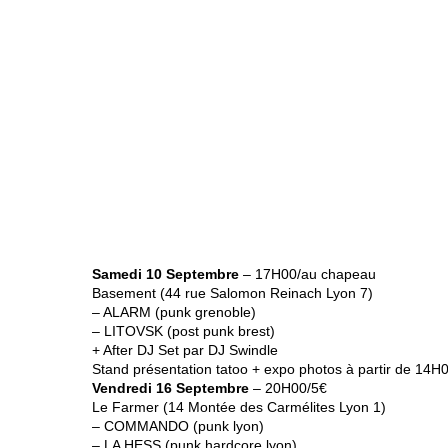
Samedi 10 Septembre
– 17H00/au chapeau
Basement (44 rue Salomon Reinach Lyon 7)
– ALARM (punk grenoble)
– LITOVSK (post punk brest)
+ After DJ Set par DJ Swindle
Stand présentation tatoo + expo photos à partir de 14H
Vendredi 16 Septembre
– 20H00/5€
Le Farmer (14 Montée des Carmélites Lyon 1)
– COMMANDO (punk lyon)
– LA HESS (punk hardcore lyon)