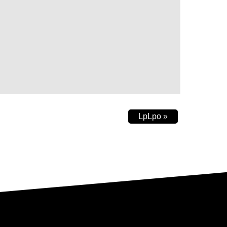
LpLpo
»