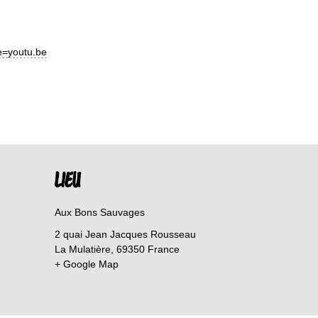
e
=youtu.be
LIEU
Aux Bons Sauvages
2 quai Jean Jacques Rousseau
La Mulatière
,
69350
France
+ Google Map