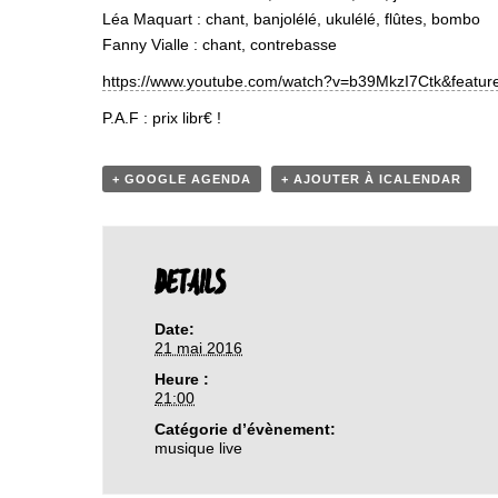
Léa Maquart : chant, banjolélé, ukulélé, flûtes, bombo
Fanny Vialle : chant, contrebasse
https://www.youtube.com/
watch?v=b39MkzI7Ctk&featur
P.A.F : prix libr€ !
+ GOOGLE AGENDA
+ AJOUTER À ICALENDAR
DETAILS
Date:
21 mai 2016
Heure :
21:00
Catégorie d’évènement:
musique live