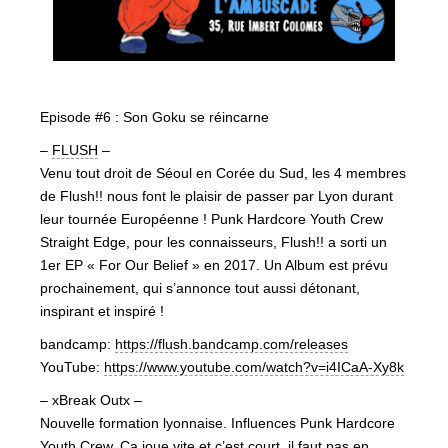
Episode #6 : Son Goku se réincarne
–
FLUSH
–
Venu tout droit de Séoul en Corée du Sud, les 4 membres
de Flush!! nous font le plaisir de passer par Lyon durant
leur tournée Européenne ! Punk Hardcore Youth Crew
Straight Edge, pour les connaisseurs, Flush!! a sorti un
1er EP « For Our Belief » en 2017. Un Album est prévu
prochainement, qui s’annonce tout aussi détonant,
inspirant et inspiré !
bandcamp:
https://flush.bandcamp.com/releases
YouTube:
https://www.youtube.com/watch?v=i4ICaA-Xy8k
– xBreak Outx –
Nouvelle formation lyonnaise. Influences Punk Hardcore
Youth Crew. Ça joue vite et c’est court, il faut pas en