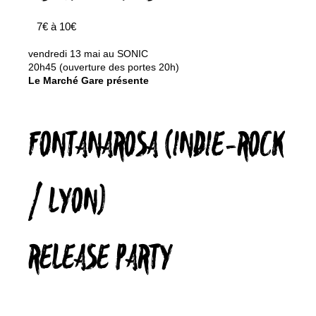
7€ à 10€
vendredi 13 mai au SONIC
20h45 (ouverture des portes 20h)
Le Marché Gare présente
FONTANAROSA (INDIE-ROCK
/ LYON)
RELEASE PARTY