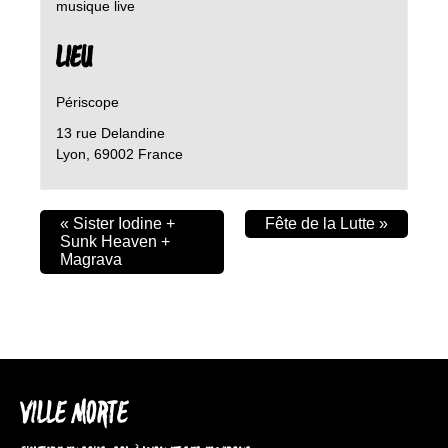
musique live
LIEU
Périscope
13 rue Delandine
Lyon
,
69002
France
«
Sister Iodine +
Fête de la Lutte
»
Sunk Heaven +
Magrava
VILLE MORTE