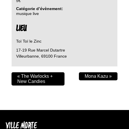
5€
Catégorie d’évènement:
musique live
LIEU
Toï Toï le Zinc
17-19 Rue Marcel Dutartre
Villeurbanne
,
69100
France
«
The Warlocks +
Mona Kazu
»
New Candies
VILLE MORTE