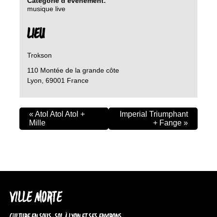
Catégorie d’évènement:
musique live
LIEU
Trokson
110 Montée de la grande côte
Lyon
,
69001
France
«
Atol Atol Atol +
Imperial Triumphant
Mille
+ Fange
»
VILLE MORTE