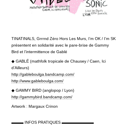
TINATINALS, Grrrnd Zéro Hors Les Murs, I’m OK / I’m SK
présentent en solidarité avec le pare-brise de Gammy
Bird et l’intermittence de Gablé
◆ GABLÉ (mathfolk tropicale de Chausey / Caen, Ici
d’Ailleurs)
http://
gableboulga.bandcamp.com/
http://
www.gableboulga.com/
◆ GAMMY BIRD (anglopop / Lyon)
http://
gammybird.bandcamp.com/
Artwork : Margaux Crinon
▬▬▬ INFOS PRATIQUES ▬▬▬▬▬▬▬▬