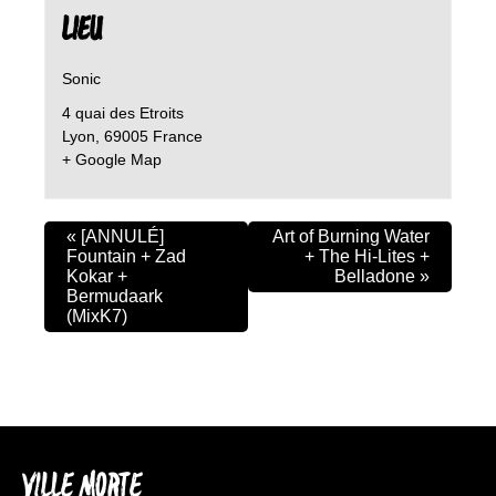
LIEU
Sonic
4 quai des Etroits
Lyon
,
69005
France
+ Google Map
«
[ANNULÉ]
Art of Burning Water
Fountain + Zad
+ The Hi-Lites +
Kokar +
Belladone
»
Bermudaark
(MixK7)
VILLE MORTE