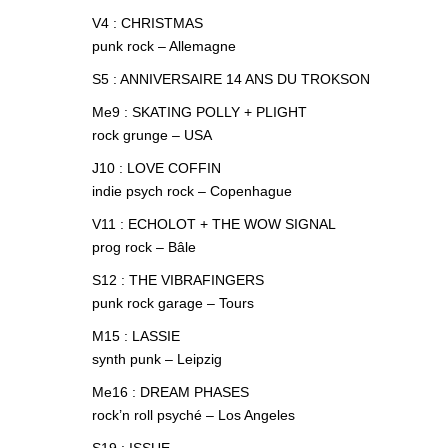
V4 : CHRISTMAS
punk rock – Allemagne
S5 : ANNIVERSAIRE 14 ANS DU TROKSON
Me9 : SKATING POLLY + PLIGHT
rock grunge – USA
J10 : LOVE COFFIN
indie psych rock – Copenhague
V11 : ECHOLOT + THE WOW SIGNAL
prog rock – Bâle
S12 : THE VIBRAFINGERS
punk rock garage – Tours
M15 : LASSIE
synth punk – Leipzig
Me16 : DREAM PHASES
rock’n roll psyché – Los Angeles