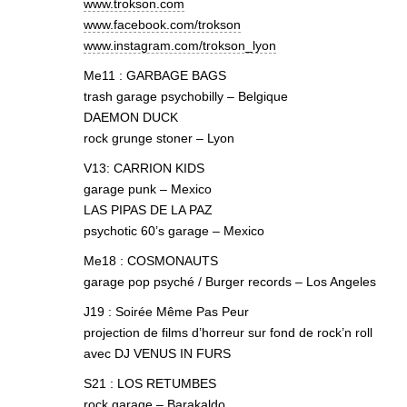
www.trokson.com
www.facebook.com/trokson
www.instagram.com/trokson_lyon
Me11 : GARBAGE BAGS
trash garage psychobilly – Belgique
DAEMON DUCK
rock grunge stoner – Lyon
V13: CARRION KIDS
garage punk – Mexico
LAS PIPAS DE LA PAZ
psychotic 60’s garage – Mexico
Me18 : COSMONAUTS
garage pop psyché / Burger records – Los Angeles
J19 : Soirée Même Pas Peur
projection de films d’horreur sur fond de rock’n roll
avec DJ VENUS IN FURS
S21 : LOS RETUMBES
rock garage – Barakaldo