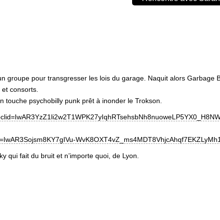
un groupe pour transgresser les lois du garage. Naquit alors Garbage
et consorts.
n touche psychobilly punk prêt à inonder le Trokson.
s?fbclid=IwAR3YzZ1li2w2T1WPK27yIqhRTsehsbNh8nuoweLP5YX0_H8N
bclid=IwAR3Sojsm8KY7gIVu-WvK8OXT4vZ_ms4MDT8VhjcAhqf7EKZLyM
ui fait du bruit et n’importe quoi, de Lyon.