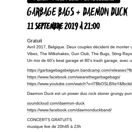
GARBAGE BAGS + DAEMON DUCK
11 SEPTEMBRE 2019 À 21:00
Gratuit
Avril 2017, Belgique. Deux couples décident de monter 
Vibes, The Milkshakes, Gun Club, The Bugs, Sting-Rays 
Un mix de 60’s beat garage et 80’s trash garage, avec u
https://garbagebagsbelgium.bandcamp.com/release
https://www.facebook.com/wearethegarbagebags/
https://www.youtube.com/watch?v=l7BbOSLBXeY&f
Daemon Duck est un power duo rock stoner grungy punky q
soundcloud.com/daemon-duck
https://www.facebook.com/daemonduckband/
CONCERTS GRATUITS
musique live de 20h45 à 23h