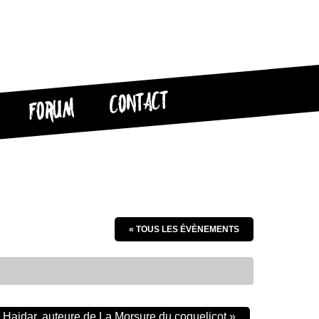
CONTACT
FORUM
« TOUS LES ÉVÈNEMENTS
Haidar, auteure de La Morsure du coquelicot
»