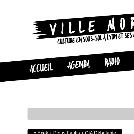
CULTURE EN SOUS-SOL À LYON ET SES
RADIO
AGENDA
ACCUEIL
«
Exek + Pious Faults + CIA Débutante