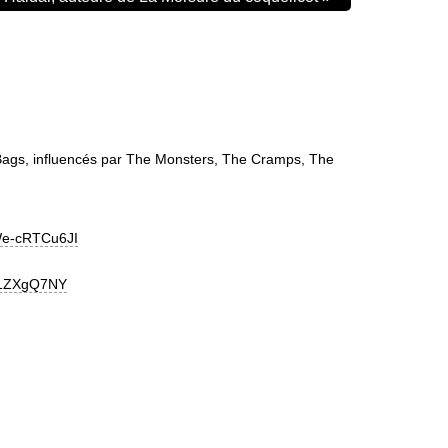
 Bags, influencés par The Monsters, The Cramps, The
We-cRTCu6JI
h1ZXgQ7NY