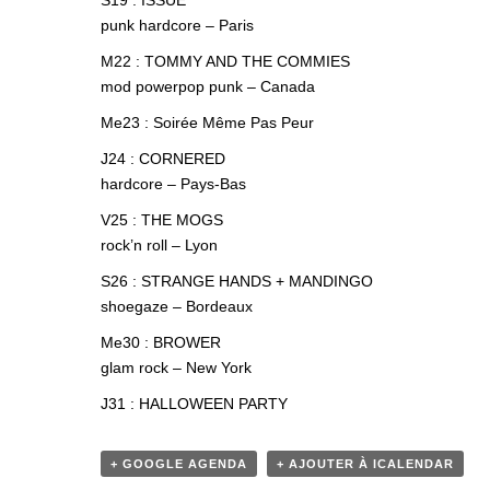
S19 : ISSUE
punk hardcore – Paris
M22 : TOMMY AND THE COMMIES
mod powerpop punk – Canada
Me23 : Soirée Même Pas Peur
J24 : CORNERED
hardcore – Pays-Bas
V25 : THE MOGS
rock’n roll – Lyon
S26 : STRANGE HANDS + MANDINGO
shoegaze – Bordeaux
Me30 : BROWER
glam rock – New York
J31 : HALLOWEEN PARTY
+ GOOGLE AGENDA
+ AJOUTER À ICALENDAR