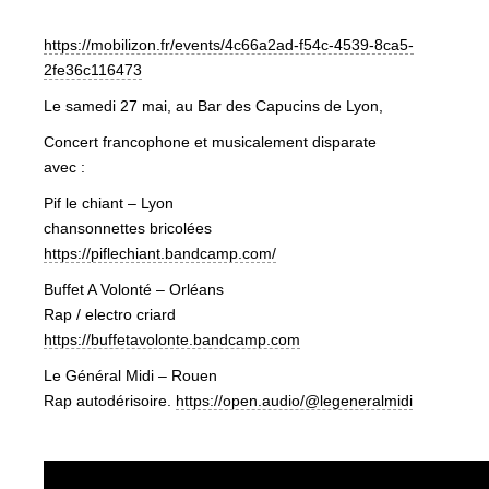
https://mobilizon.fr/events/4c66a2ad-f54c-4539-8ca5-
2fe36c116473
Le samedi 27 mai, au Bar des Capucins de Lyon,
Concert francophone et musicalement disparate
avec :
Pif le chiant – Lyon
chansonnettes bricolées
https://piflechiant.bandcamp.com/
Buffet A Volonté – Orléans
Rap / electro criard
https://buffetavolonte.bandcamp.com
Le Général Midi – Rouen
Rap autodérisoire.
https://open.audio/@legeneralmidi