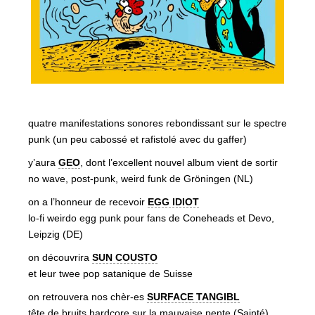
quatre manifestations sonores rebondissant sur le spectre
punk (un peu cabossé et rafistolé avec du gaffer)
y’aura
GEO
, dont l’excellent nouvel album vient de sortir
no wave, post-punk, weird funk de Gröningen (NL)
on a l’honneur de recevoir
EGG IDIOT
lo-fi weirdo egg punk pour fans de Coneheads et Devo,
Leipzig (DE)
on découvrira
SUN COUSTO
et leur twee pop satanique de Suisse
on retrouvera nos chèr-es
SURFACE TANGIBL
tête de bruits hardcore sur la mauvaise pente (Sainté)