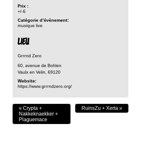
Prix :
+/-6
Catégorie d’évènement:
musique live
LIEU
Grrrnd Zero
60, avenue de Bohlen
Vaulx en Velin
,
69120
Website:
https://www.grrrndzero.org/
«
Crypta +
RuinsZu + Xerta
»
Nakkeknaekker +
Plaguemace