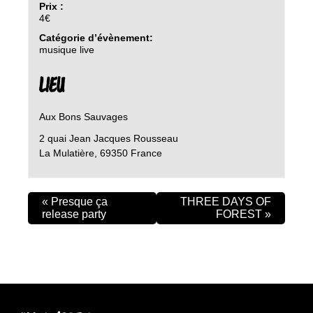
Prix :
4€
Catégorie d’évènement:
musique live
LIEU
Aux Bons Sauvages
2 quai Jean Jacques Rousseau
La Mulatière
,
69350
France
«
Presque ça
THREE DAYS OF
release party
FOREST
»