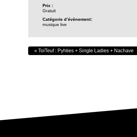
Prix :
Gratuit
Catégorie d’évènement:
musique live
«
ToïTeuf : Pyhties + Single Ladies + Nachave