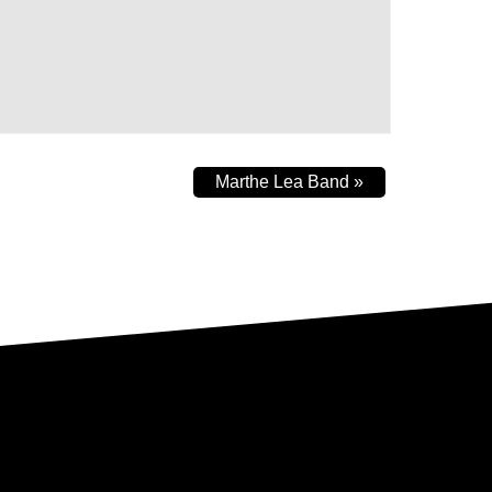
Marthe Lea Band
»