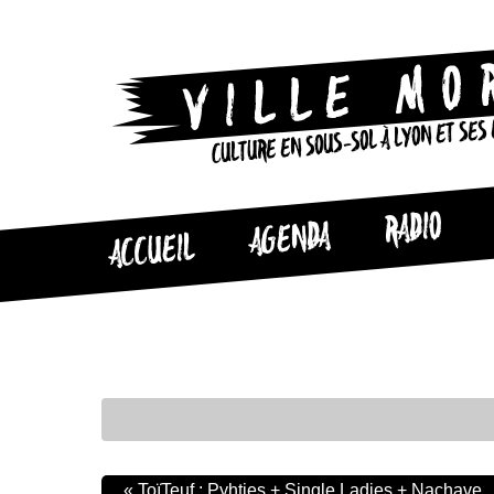
CULTURE EN SOUS-SOL À LYON ET SES
RADIO
AGENDA
ACCUEIL
«
ToïTeuf : Pyhties + Single Ladies + Nachave