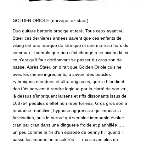
GOLDEN ORIOLE (norvège, ex staer)
Duo guitare batterie prodige et taré. Tous ceux ayant vu
Staer ces dernières années savent que ces enfants de
viking ont une marque de fabrique et une maîtrise hors du
commun. Il semble que rien n’ait changé à ce niveau là, si
ce n’est qu’il faut dorénavant se passer du gros son de
basse. Après Staer, on dirait que Golden Oriole cuisine
avec les même ingrédients, à savoir: des boucles
rythmiques étendues et ultra originales, que le blondinet
des fûts parvient à rendre logique par la clarté de son jeu,
là dessus s’imbriquent larsens et riffs dissonants issus de
168764 pédales d’effet non répertoriées. Gros gros son à
tendance répétitive, hypnose aggressive qui impose la
fascina
tion, puis le barouf qui semblait immuable évolue
cran par cran dans une dinguerie froide et plannifiée ….
un peu comme la fin d’un épisode de benny hill quand il
passe les images en accélérés …. mais avec plus de