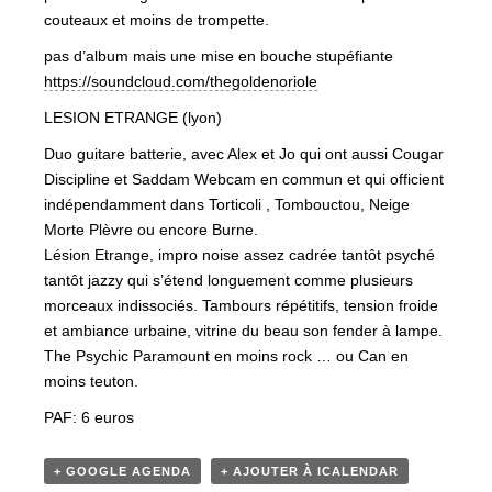
couteaux et moins de trompette.
pas d’album mais une mise en bouche stupéfiante
https://soundcloud.com/
thegoldenoriole
LESION ETRANGE (lyon)
Duo guitare batterie, avec Alex et Jo qui ont aussi Cougar
Discipline et Saddam Webcam en commun et qui officient
indépendamment dans Torticoli , Tombouctou, Neige
Morte Plèvre ou encore Burne.
Lésion Etrange, impro noise assez cadrée tantôt psyché
tantôt jazzy qui s’étend longuement comme plusieurs
morceaux indissociés. Tambours répétitifs, tension froide
et ambiance urbaine, vitrine du beau son fender à lampe.
The Psychic Paramount en moins rock … ou Can en
moins teuton.
PAF: 6 euros
+ GOOGLE AGENDA
+ AJOUTER À ICALENDAR