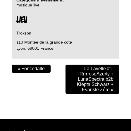
musique live
LIEU
Trokson
110 Montée de la grande côte
Lyon
,
69001
France
«
Foncedalle
La Lavette #1:
RrrrroseAzerty +
LunaSpectra b2b
Klëpta Schwarz +
Evariste Zéro
»