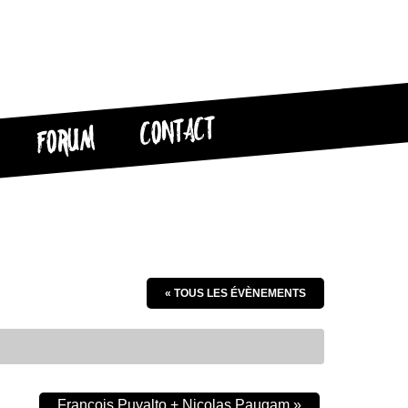
CONTACT
FORUM
« TOUS LES ÉVÈNEMENTS
François Puyalto + Nicolas Paugam
»