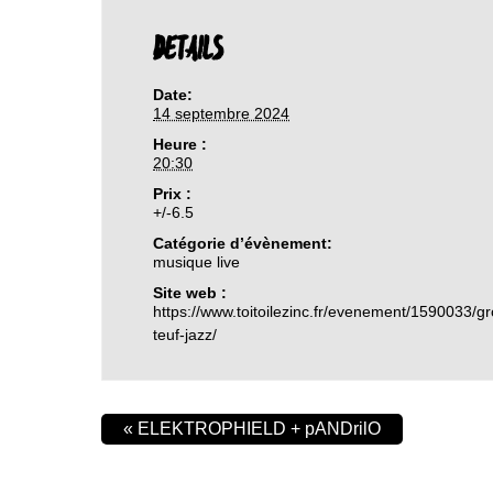
DETAILS
Date:
14 septembre 2024
Heure :
20:30
Prix :
+/-6.5
Catégorie d’évènement:
musique live
Site web :
https://www.toitoilezinc.fr/evenement/1590033/g
teuf-jazz/
«
ELEKTROPHIELD + pANDrilO