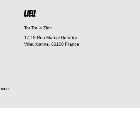
LIEU
Toï Toï le Zinc
17-19 Rue Marcel Dutartre
Villeurbanne
,
69100
France
rosse-