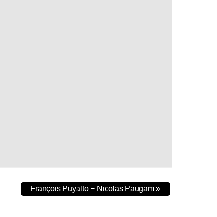
François Puyalto + Nicolas Paugam
»