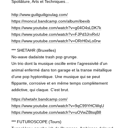
Spoliâture, Arts et Techniques…
http://
www.guiliguiligoulag.com/
https://
moncul.bandcamp.com/album/
ibexib
https://www.youtube.com/
watch?v=g04O4sLDK7k
https://www.youtube.com/
watch?v=FJPd3JrxRxU
https://www.youtube.com/
watch?v=ORrH0xLo0rw
*** SHETAHR (Bruxelles)
No-wave dadaïste trash pop grunge.
Un trio dont la musique oscille entre l’agressivité d’un
animal enfermé dans ton garage et la transe métallique
d’une pop hyptonitique. Une musique qui se peut
flippante, corrosive et en même temps complètement
addictive, qui claque. C’est brut.
https://
shetahr.bandcamp.com/
https://www.youtube.com/
watch?v=9qC99YHCWqU
https://www.youtube.com/
watch?v=uOVwZBtsqB8
*** FUTUROSCOPE (Tours)