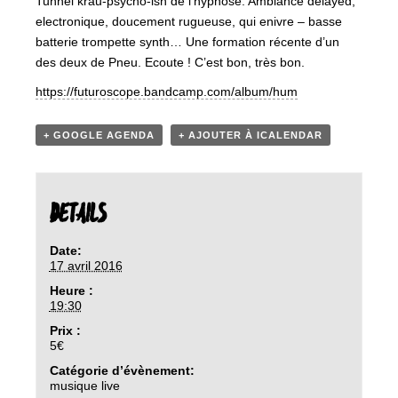
Tunnel krau-psycho-ish de l’hypnose. Ambiance delayed,
electronique, doucement rugueuse, qui enivre – basse
batterie trompette synth… Une formation récente d’un
des deux de Pneu. Ecoute ! C’est bon, très bon.
https://
futuroscope.bandcamp.com/
album/hum
+ GOOGLE AGENDA
+ AJOUTER À ICALENDAR
DETAILS
Date:
17 avril 2016
Heure :
19:30
Prix :
5€
Catégorie d’évènement:
musique live