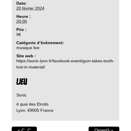
Date:
20 février 2024
Heure :
20:00
Prix :
9€
Catégorie d’évènement:
musique live
Site web :
https://sonic-lyon.fr/facebook-event/gum-takes-tooth-
lost-in-material/
LIEU
Sonic
4 quai des Etroits
Lyon
,
69005
France
«
C_C
Omertà
»